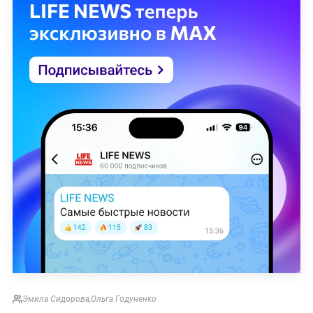
Эмила Сидорова
,
Ольга Годуненко