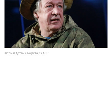
Фото © Артём Геодакян / ТАСС