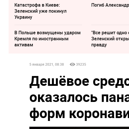
Катастрофа в Киеве:
Погиб Александ
Зеленский уже покинул
Украину
В Польше возмущены ударом
"Все решит одно 
Кремля по иностранным
Зеленский откр
активам
правду
5 января 2021, 08:38
39235
Дешёвое средс
оказалось пан
форм коронав