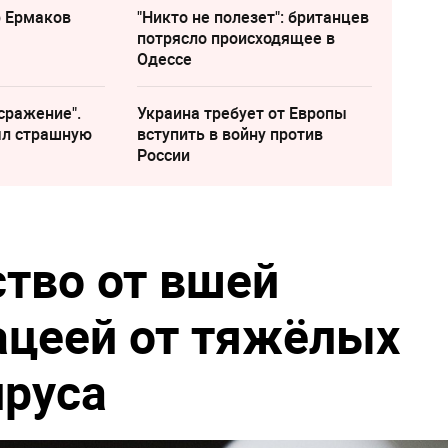
р Ермаков
"Никто не полезет": британцев
потрясло происходящее в
Одессе
сражение".
Украина требует от Европы
ыл страшную
вступить в войну против
России
тво от вшей
ацеей от тяжёлых
ируса