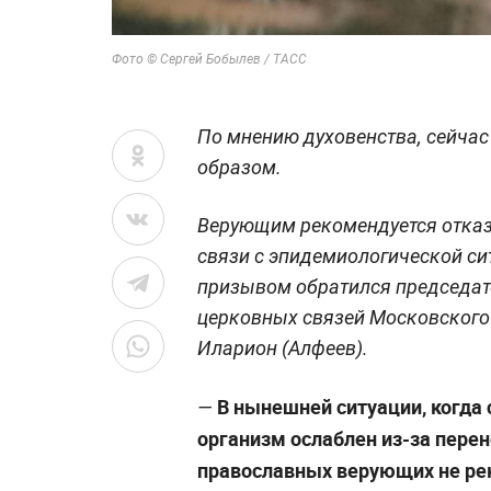
Фото © Сергей Бобылев / ТАСС
По мнению духовенства, сейча
образом.
Верующим рекомендуется отказа
связи с эпидемиологической си
призывом обратился председат
церковных связей Московского
Иларион (Алфеев).
В нынешней ситуации, когда 
—
организм ослаблен из-за перен
православных верующих не ре