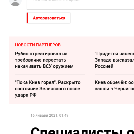
Авторизоваться
НОВОСТИ ПАРТНЕРОВ
Рубио отреагировал на
"Придется нанест
требование перестать
Западе высказал
накачивать ВСУ оружием
Россией
"Пока Киев горел". Раскрыто
Киев обречён: о
состояние Зеленского после
зашли в Черниго
удара РФ
16 января 2021, 01:49
Специалисты о