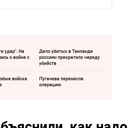
и удар". На
Дело убитых в Таиланде
ись о войне с
россиян прекратило череду
убийств
собые войска
Пугачева перенесла
в
операцию
бъяснили, как надо