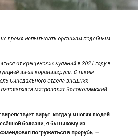
с не время испытывать организм подобным
ться от крещенских купаний в 2021 году в
туацией из-за коронавируса. С таким
ель Синодального отдела внешних
 патриархата митрополит Волоколамский
свирепствует вирус, когда у многих людей
есённой болезни, я бы никому из
комендовал погружаться в прорубь
, —