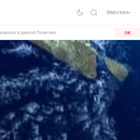
МОСКВА
ОК
казанных в данной Политике.