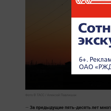
Фото © ТАСС / Алексей Павлишак
—
За предыдущие пять-десять лет мног