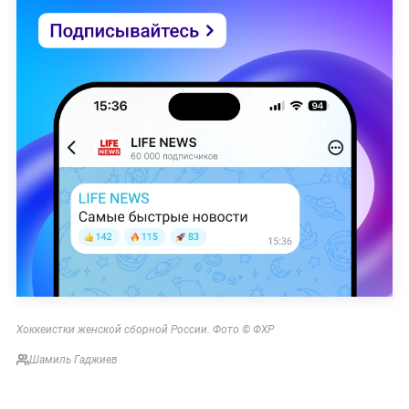
Хоккеистки женской сборной России. Фото © ФХР
Шамиль Гаджиев