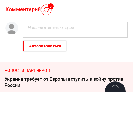
0
Комментарий
Авторизоваться
НОВОСТИ ПАРТНЕРОВ
Украина требует от Европы вступить в войну против
России
Киев обречён: особые войска зашли в Чернигов
©
2026
News Media Holding.
Все права защищены
Дело убитых в Таиланде россиян прекратило череду
убийств
Информация