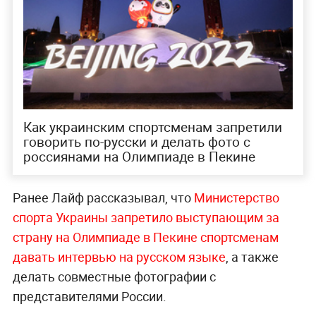
Как украинским спортсменам запретили
говорить по-русски и делать фото с
россиянами на Олимпиаде в Пекине
Ранее Лайф рассказывал, что
Министерство
спорта Украины запретило выступающим за
страну на Олимпиаде в Пекине спортсменам
давать интервью на русском языке
, а также
делать совместные фотографии с
представителями России.