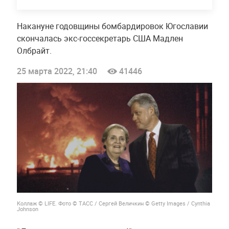
Накануне годовщины бомбардировок Югославии
скончалась экс-госсекретарь США Мадлен
Олбрайт.
25 марта 2022, 21:40
41446
Коллаж © LIFE. Фото © ТАСС / Сергей Величкин © Getty Images / Cynthia
Johnson