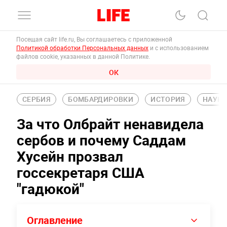
Посещая сайт life.ru, Вы соглашаетесь с приложенной
Политикой обработки Персональных данных
и с использованием
файлов cookie, указанных в данной Политике.
ОК
СЕРБИЯ
БОМБАРДИРОВКИ
ИСТОРИЯ
НАУКА
За что Олбрайт ненавидела
сербов и почему Саддам
Хусейн прозвал
госсекретаря США
"гадюкой"
Оглавление