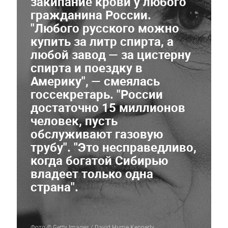
закипание крови у любого
гражданина России.
"Любого русского можно
купить за литр спирта, а
любой завод — за цистерну
спирта и поездку в
Америку"
, — смеялась
госсекретарь.
"России
достаточно 15 миллионов
человек, пусть
обслуживают газовую
трубу"
.
"Это несправедливо,
когда богатой Сибирью
владеет только одна
страна"
.
Фото © Getty Images / David Hume Kennerly