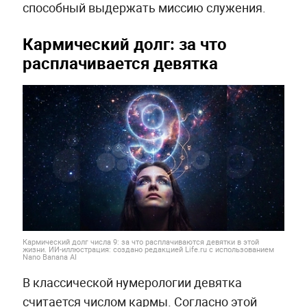
способный выдержать миссию служения.
Кармический долг: за что
расплачивается девятка
Кармический долг числа 9: за что расплачиваются девятки в этой
жизни. ИИ-иллюстрация: создано редакцией Life.ru с использованием
Nano Banana AI
В классической нумерологии девятка
считается числом кармы. Согласно этой