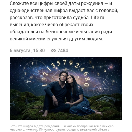
Сложите все цифры своей даты рождения — и
одна-единственная цифра выдаст вас с головой,
рассказав, что приготовила судьба. Life.ru
выяснил, какое число обрекает своих
обладателей на бесконечные испытания ради
великой миссии служения другим людям.
6 августа, 15:30
7484
Есть эта цифра в дате рождения — и жизнь превращается в вечную
миссию служения. ИИ-иллюстрация: создано редакцией Life.ru с