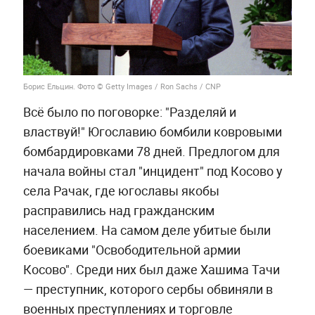
Борис Ельцин. Фото © Getty Images / Ron Sachs / CNP
Всё было по поговорке: "Разделяй и
властвуй!" Югославию бомбили ковровыми
бомбардировками 78 дней. Предлогом для
начала войны стал "инцидент" под Косово у
села Рачак, где югославы якобы
расправились над гражданским
населением. На самом деле убитые были
боевиками "Освободительной армии
Косово". Среди них был даже Хашима Тачи
— преступник, которого сербы обвиняли в
военных преступлениях и торговле