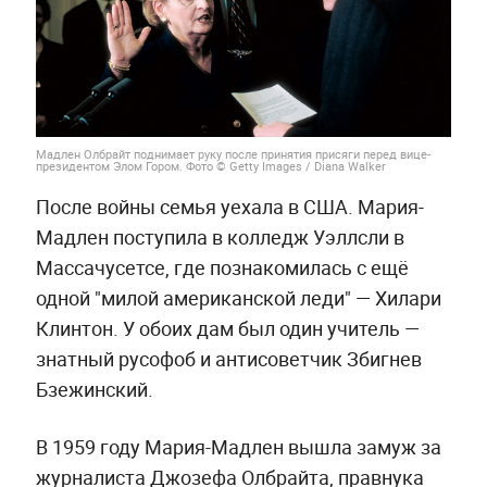
Мадлен Олбрайт поднимает руку после принятия присяги перед вице-
президентом Элом Гором. Фото © Getty Images / Diana Walker
После войны семья уехала в США. Мария-
Мадлен поступила в колледж Уэллсли в
Массачусетсе, где познакомилась с ещё
одной "милой американской леди" — Хилари
Клинтон. У обоих дам был один учитель —
знатный русофоб и антисоветчик Збигнев
Бзежинский.
В 1959 году Мария-Мадлен вышла замуж за
журналиста Джозефа Олбрайта, правнука