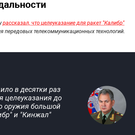
дальности
у
рассказал, что целеуказание для ракет "Калибр"
ия передовых телекоммуникационных технологий.
ило в десятки раз
я целеуказания до
о оружия большой
ибр" и "Кинжал"