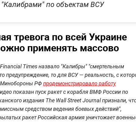
"Калибрами" по объектам ВСУ
ая тревога по всей Украине
 можно применять массово
 Financial Times назвало "Калибры" "смертельным
то предупреждение, то для ВСУ — реальность, с котор
та Минобороны РФ
продемонстрировало работу
видео показан пуск ракет с корабля ВМФ России по
нского издания The Wall Street Journal признали, чт
миссным средством ведения боевых действий",
рылатых ракет Российская армия уничтожает военны