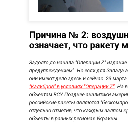
Причина № 2: воздушн
означает, что ракету
Задолго до начала "Операции Z" издание
предупреждением". Но если для Запада э
они имеют дело здесь и сейчас. 23 мар
"Калибров" в условиях "Операции Z"
. На 
объектам ВСУ. Позднее аналитики америка
российские ракеты являются "бескомпро
отдельно отметив, что каждым залпом к
объекты в разных регионах Украины.