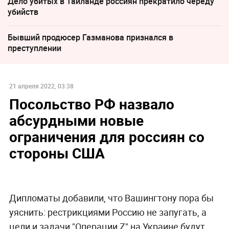
Дело убитых в Таиланде россиян прекратило череду
убийств
Бывший продюсер Газманова признался в
преступлении
21 апреля 2022, 03:38
Посольство РФ назвало
абсурдными новые
ограничения для россиян со
стороны США
Дипломаты добавили, что Вашингтону пора бы
уяснить: рестрикциями Россию не запугать, а
цели и задачи "Операции Z" на Украине будут