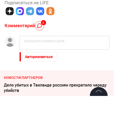
Подписаться на LIFE
0
Комментарий
Авторизоваться
НОВОСТИ ПАРТНЕРОВ
Дело убитых в Таиланде россиян прекратило череду
убийств
©
2026
News Media Holding.
Посол России жестко ответил на обвинения
Все права защищены
Швейцарии