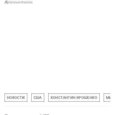
Наталья Исакова
НОВОСТИ
США
КОНСТАНТИН ЯРОШЕНКО
МИР