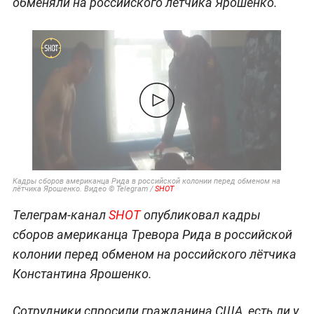
обменяли на российского лётчика Ярошенко.
Кадры сборов американца Рида в российской колонии перед обменом на
лётчика Ярошенко. Видео © Telegram /
SHOT
Телеграм-канал
SHOT
опубликовал кадры
сборов американца Тревора Рида в российской
колонии перед обменом на российского лётчика
Константина Ярошенко.
Сотрудники спросили гражданина США, есть ли у