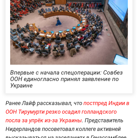
Впервые с начала спецоперации: Совбез
ООН единогласно принял заявление по
Украине
Ранее Лайф рассказывал, что
постп
ред Индии в
ООН Тирумурти резко осадил голландского
посла за упрёк из-за Украины
. Представитель
Нидерландов посоветовал коллеге активней
высказываться на заседаниях в Генассамблее,