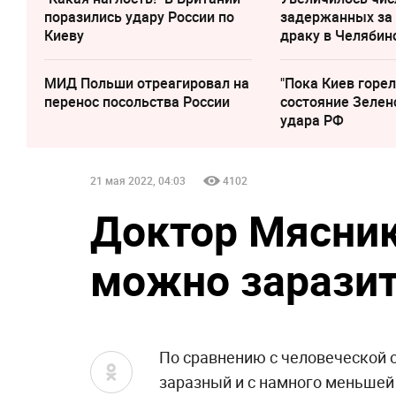
поразились удару России по
задержанных за
Киеву
драку в Челябин
МИД Польши отреагировал на
"Пока Киев горел
перенос посольства России
состояние Зелен
удара РФ
21 мая 2022, 04:03
4102
Доктор Мясник
можно заразит
По сравнению с человеческой о
заразный и с намного меньшей