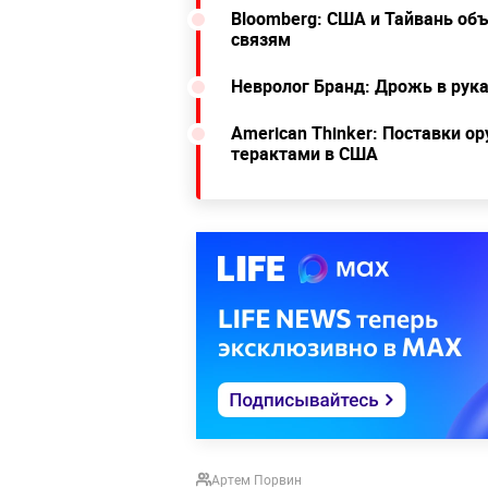
Bloomberg: США и Тайвань об
связям
Невролог Бранд: Дрожь в рук
American Thinker: Поставки о
терактами в США
Артем Порвин