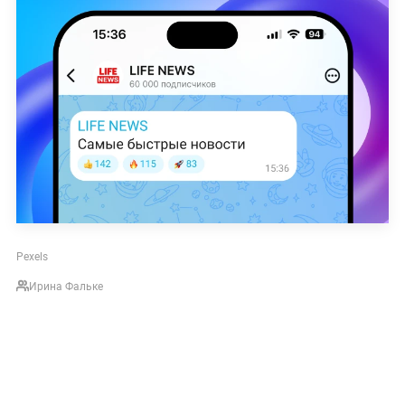
Pexels
Ирина Фальке