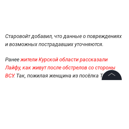
Старовойт добавил, что данные о повреждениях
и возможных пострадавших уточняются.
Ранее
жители Курской области рассказали
Лайфу, как живут после обстрелов со стороны
ВСУ
. Так, пожилая женщина из посёлка Тёткино,
который примыкает к одноимённому
©
2026
News Media Holding.
пропускному пункту, сообщила о разрушенном
Все права защищены
украинскими снарядами доме.
Информация
Читайте ещё:
Контакты