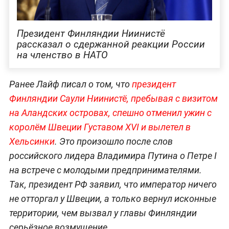
Президент Финляндии Ниинистё
рассказал о сдержанной реакции России
на членство в НАТО
Ранее Лайф писал о том, что
президент
Финляндии Саули Ниинистё, пребывая с визитом
на Аландских островах, спешно отменил ужин с
королём Швеции Густавом XVI и вылетел в
Хельсинки
. Это произошло после слов
российского лидера Владимира Путина о Петре I
на встрече с молодыми предпринимателями.
Так, президент РФ заявил, что император ничего
не отторгал у Швеции, а только вернул исконные
территории, чем вызвал у главы Финляндии
серьёзное возмущение.