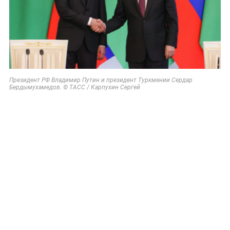
Президент РФ Владимир Путин и президент Туркмении Сердар
Бердымухамедов. © ТАСС / Карпухин Сергей