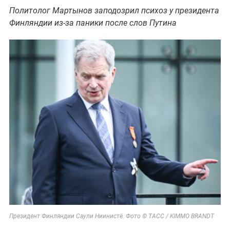
Политолог Мартынов заподозрил психоз у президента
Финляндии из-за паники после слов Путина
Президент Финляндии Саули Ниинистё. Фото © ТАСС / KIMMO BRANDT