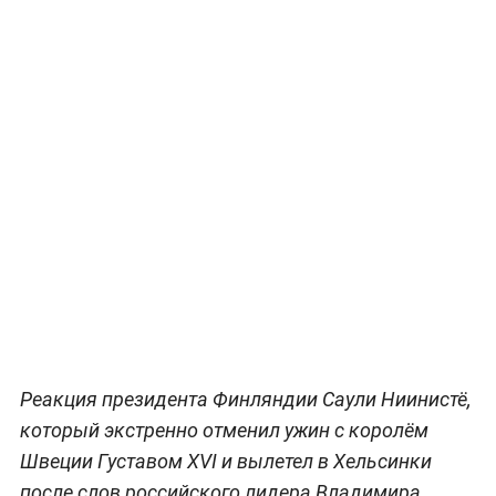
Реакция президента Финляндии Саули Ниинистё,
который экстренно отменил ужин с королём
Швеции Густавом XVI и вылетел в Хельсинки
после слов российского лидера Владимира