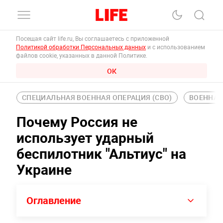
Посещая сайт life.ru, Вы соглашаетесь с приложенной
Политикой обработки Персональных данных
и с использованием
файлов cookie, указанных в данной Политике.
ОК
СПЕЦИАЛЬНАЯ ВОЕННАЯ ОПЕРАЦИЯ (СВО)
ВОЕННАЯ
Почему Россия не
использует ударный
беспилотник "Альтиус" на
Украине
Оглавление