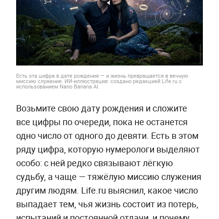
Есть эта цифра в дате рождения — и жизнь превращается в вечную
миссию служения. ИИ-иллюстрация: создано редакцией Life.ru с
использованием Nano Banana AI.
Возьмите свою дату рождения и сложите
все цифры по очереди, пока не останется
одно число от одного до девяти. Есть в этом
ряду цифра, которую нумерологи выделяют
особо: с ней редко связывают лёгкую
судьбу, а чаще — тяжёлую миссию служения
другим людям. Life.ru выяснил, какое число
выпадает тем, чья жизнь состоит из потерь,
испытаний и постоянной отдачи, и почему