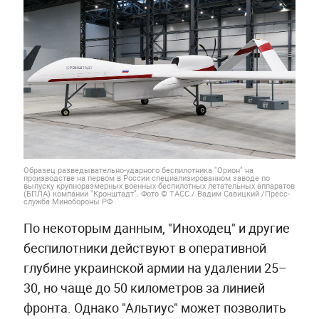
Образец разведывательно-ударного беспилотника "Орион" на
производстве на первом в России специализированном заводе по
выпуску крупноразмерных военных беспилотных летательных аппаратов
(БПЛА) компании "Кронштадт". Фото © ТАСС / Вадим Савицкий /Пресс-
служба Минобороны РФ
По некоторым данным, "Иноходец" и другие
беспилотники действуют в оперативной
глубине украинской армии на удалении 25–
30, но чаще до 50 километров за линией
фронта. Однако "Альтиус" может позволить