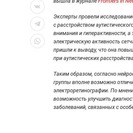
вышла в журнале
Frontiers in N
Эксперты провели исследование
с расстройством аутистическог
внимания и гиперактивности, а
электрическую активность сетча
пришли к выводу, что она повы
при аутистических расстройства
Таким образом, согласно нейро
группы вполне возможно отличит
электроретинографии. По мнени
возможность улучшить диагност
заболеваний, связанных с особ