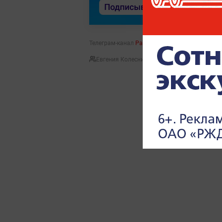
Телеграм-канал
Рамзана Кадырова
Евгения Колесникова