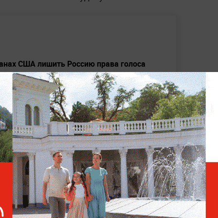
ланах США лишить Россию права голоса
 за внешний вид, обвинив в неуважении к
ном после победы над Смитом