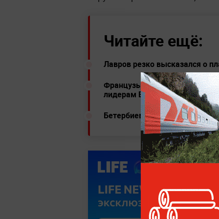
Читайте ещё:
Лавров резко высказался о п
Французы обругали Зеленского
лидерам Европы
Бетербиева сравнили с Тайсо