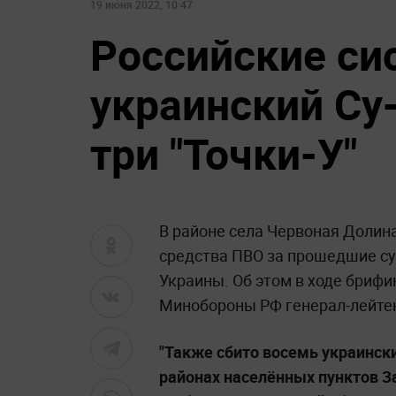
19 июня 2022, 10:47
Российские си
украинский Су
три "Точки-У"
В районе села Червоная Долин
средства ПВО за прошедшие су
Украины. Об этом в ходе бриф
Минобороны РФ генерал-лейте
"Также сбито восемь украинск
районах населённых пунктов З