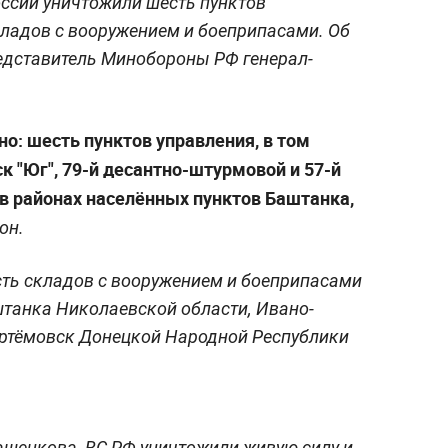
ссии уничтожили шесть пунктов
кладов с вооружением и боеприпасами. Об
дставитель Минобороны РФ генерал-
но: шесть пунктов управления, в том
к "Юг", 79-й десантно-штурмовой и 57-й
в районах населённых пунктов Баштанка,
он.
сть складов с вооружением и боеприпасами
танка Николаевской области, Ивано-
Артёмовск Донецкой Народной Республики
нашенкова, ВС РФ уничтожили живую силу и