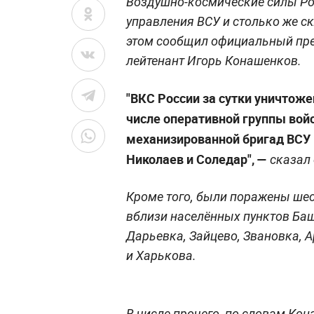
Воздушно-космические силы Ро
управления ВСУ и столько же с
этом сообщил официальный пре
лейтенант Игорь Конашенков.
"ВКС России за сутки уничтоже
числе оперативной группы войс
механизированной бригад ВСУ 
Николаев и Соледар", —
сказал 
Кроме того, были поражены ше
вблизи населённых пунктов Баш
Дарьевка, Зайцево, Звановка, 
и Харькова.
В числе прочего, по словам Ко