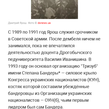
Дмитрий Ярош. Фото ©
dsnews.ua
С 1989 по 1991 год Ярош служил срочником
в Советской армии. После дембеля ничем не
занимался, пока не впечатлился
деятельностью доцента Дрогобычского
педуниверситета Василия Иванишина. В
1993 году он основал организацию "Тризуб"
имени Степана Бандеры* — силовое крыло
Конгресса украинских националистов (КУН),
костяк которой составили убеждённые
бандеровцы из Организации украинских
националистов — ОУН(б), чьим первым
лидером был сам Бандера.