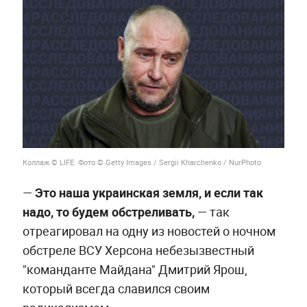
Коллаж © LIFE. Фото © Getty Images / Sergii Kharchenko / NurPhoto
—
Это наша украинская земля, и если так
надо, то будем обстреливать,
— так
отреагировал на одну из новостей о ночном
обстреле ВСУ Херсона небезызвестный
"команданте Майдана" Дмитрий Ярош,
который всегда славился своим