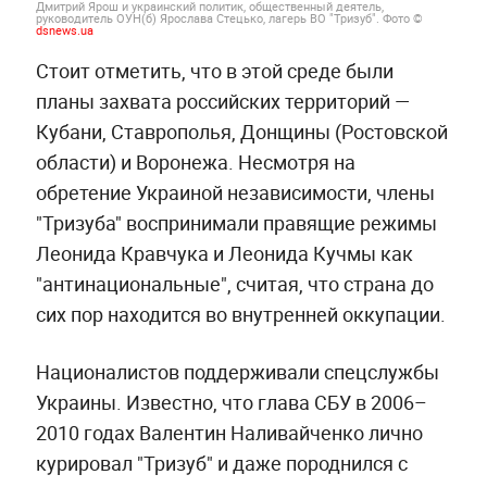
Дмитрий Ярош и украинский политик, общественный деятель,
руководитель ОУН(б) Ярослава Стецько, лагерь ВО "Тризуб". Фото ©
dsnews.ua
Стоит отметить, что в этой среде были
планы захвата российских территорий —
Кубани, Ставрополья, Донщины (Ростовской
области) и Воронежа. Несмотря на
обретение Украиной независимости, члены
"Тризуба" воспринимали правящие режимы
Леонида Кравчука и Леонида Кучмы как
"антинациональные", считая, что страна до
сих пор находится во внутренней оккупации.
Националистов поддерживали спецслужбы
Украины. Известно, что глава СБУ в 2006–
2010 годах Валентин Наливайченко лично
курировал "Тризуб" и даже породнился с