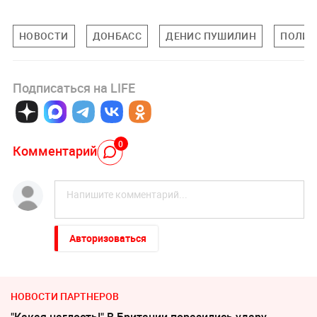
НОВОСТИ
ДОНБАСС
ДЕНИС ПУШИЛИН
ПОЛИТ
Подписаться на LIFE
0
Комментарий
Авторизоваться
НОВОСТИ ПАРТНЕРОВ
"Какая наглость!" В Британии поразились удару