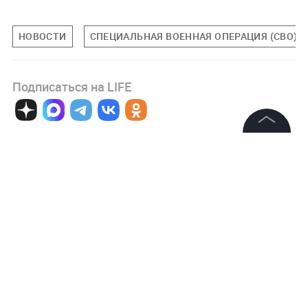
НОВОСТИ
СПЕЦИАЛЬНАЯ ВОЕННАЯ ОПЕРАЦИЯ (СВО)
Подписаться на LIFE
0
Комментарий
©
2026
News Media Holding.
Все права защищены
Информация
Авторизоваться
Контакты
Редакция
Правовая информация
НОВОСТИ ПАРТНЕРОВ