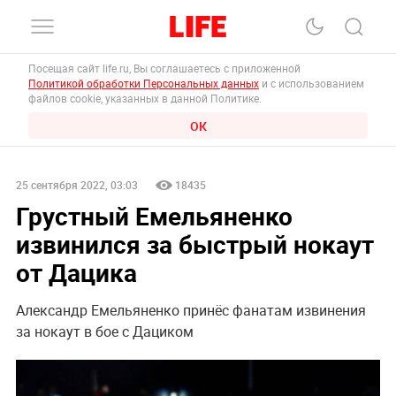
Посещая сайт life.ru, Вы соглашаетесь с приложенной
Политикой обработки Персональных данных
и с использованием
файлов cookie, указанных в данной Политике.
ОК
25 сентября 2022, 03:03
18435
Грустный Емельяненко
извинился за быстрый нокаут
от Дацика
Александр Емельяненко принёс фанатам извинения
за нокаут в бое с Дациком