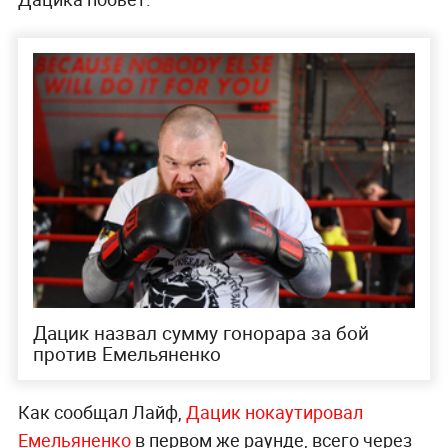
Дацик назвал сумму гонорара за бой
против Емельяненко
Как сообщал Лайф,
Дацик нокаутировал
Емельяненко
в первом же раунде, всего через