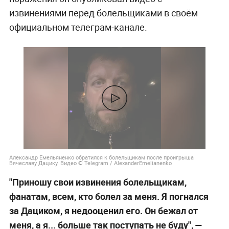
извинениями перед болельщиками в своём
официальном телеграм-канале.
Александр Емельяненко обратился к болельщикам после проигрыша
Вячеславу Дацику. Видео © Telegram / AlexanderEmelianenko
"Приношу свои извинения болельщикам,
фанатам, всем, кто болел за меня. Я погнался
за Дациком, я недооценил его. Он бежал от
меня, а я... больше так поступать не буду", —