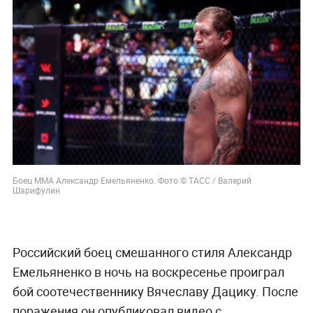
Боец ММА Александр Емельяненко. Фото © ТАСС / Валерий
Шарифулин
Российский боец смешанного стиля Александр
Емельяненко в ночь на воскресенье проиграл
бой соотечественнику Вячеславу Дацику. После
поражения он опубликовал видео с