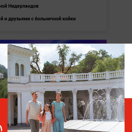
рной Нидерландов
й и друзьями с больничной койки