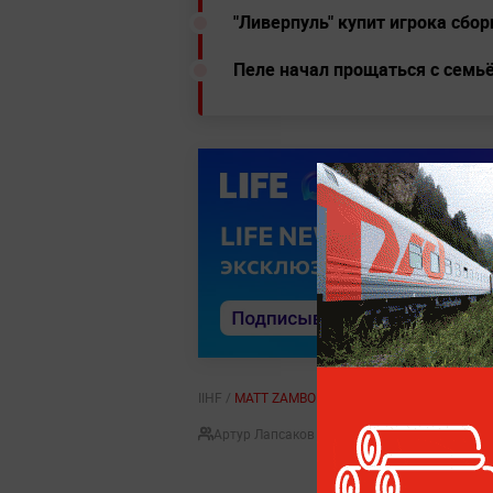
"Ливерпуль" купит игрока сбо
Пеле начал прощаться с семьё
IIHF /
MATT ZAMBONIN
Артур Лапсаков