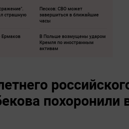
сражение".
Песков: СВО может
ыл страшную
завершиться в ближайшие
часы
р Ермаков
В Польше возмущены ударом
Кремля по иностранным
активам
летнего российског
бекова похоронили 