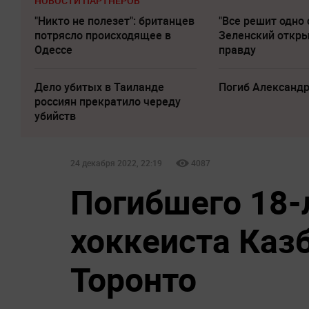
НОВОСТИ ПАРТНЕРОВ
"Никто не полезет": британцев
"Все решит одно 
потрясло происходящее в
Зеленский откр
Одессе
правду
Дело убитых в Таиланде
Погиб Александ
россиян прекратило череду
убийств
24 декабря 2022, 22:19
4087
Погибшего 18-
хоккеиста Каз
Торонто