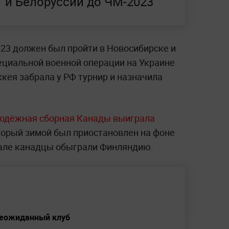
и Белоруссии до ЧМ-2023
3 должен был пройти в Новосибирске и
пециальной военной операции на Украине
ея забрала у РФ турнир и назначила
одёжная сборная Канады выиграла
оторый зимой был приостановлен на фоне
нале канадцы обыграли Финляндию.
 неожиданный клуб