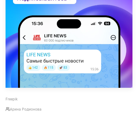
Freepik
Арина Родионова