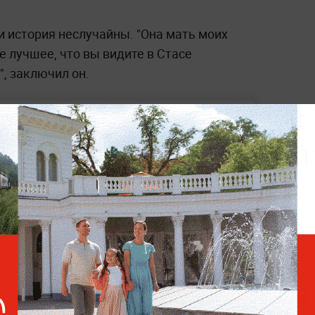
 и история неслучайны. "Она мать моих
 лучшее, что вы видите в Стаcе
, заключил он.
Валерия раскрыла секрет
прочных отношений в
семье
я впервые рассказал о своём новом
"достойным мужиком", однако в шестой раз