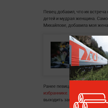
Певец добавил, что их встреча
детей и мудрая женщина. Самое
Михайлове, добавила моя жена"
Ранее певица
Лолита Милявска
избраннике
. Она назвала его 
выходить замуж не пожелала.