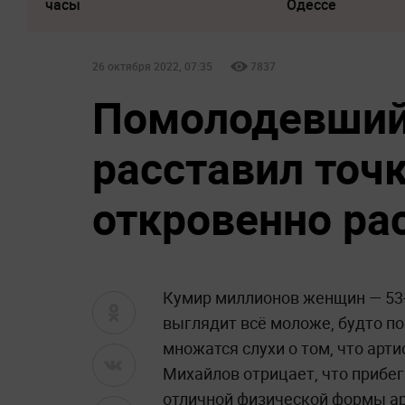
часы
Одессе
26 октября 2022, 07:35
7837
Помолодевший
расставил точки
откровенно ра
Кумир миллионов женщин — 53-
выглядит всё моложе, будто по
множатся слухи о том, что арт
Михайлов отрицает, что прибег
отличной физической формы а