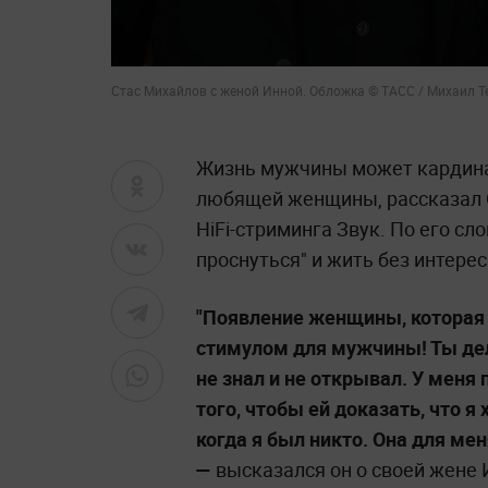
Стас Михайлов с женой Инной. Обложка © ТАСС / Михаил 
Жизнь мужчины может кардинал
любящей женщины, рассказал С
HiFi-стриминга Звук. По его сл
проснуться" и жить без интерес
"Появление женщины, которая т
стимулом для мужчины! Ты дел
не знал и не открывал. У меня
того, чтобы ей доказать, что я
когда я был никто. Она для мен
—
высказался он о своей жене 