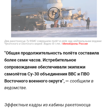
Два ракетоносца Ту-95МС совершили полёт в небе над нейтральными водами
Чукотского и Охотского морей. Видео © t.me /
Минобороны России
"Общая продолжительность полёта составила
более семи часов. Истребительное
сопровождение обеспечивали экипажи
самолётов Су-30 объединения ВВС и ПВО
Восточного военного округа", —
сообщили в
ведомстве.
Эффектные кадры из кабины ракетоносца