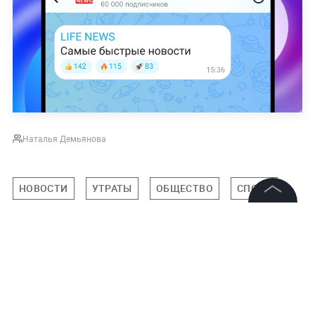
Наталья Демьянова
НОВОСТИ
УТРАТЫ
ОБЩЕСТВО
СПОРТ
©
2026
News Media Holding.
Все права защищены
Подписаться на LIFE
Информация
0
Комментарий
Контакты