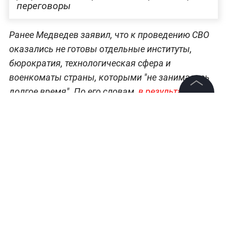
переговоры
Ранее Медведев заявил, что к проведению СВО
оказались не готовы отдельные институты,
бюрократия, технологическая сфера и
военкоматы страны, которыми "не занимались
долгое время". По его словам,
в результате
спецоперация решила проблему аморфности
©
2026
News Media Holding.
Все права защищены
общества и структурировала его
.
*
Признан иностранным агентом.
Информация
Контакты
Редакция
Правовая информация
Политика обработки персональных данных