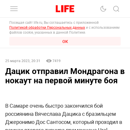
Посещая сайт life.ru, Вы соглашаетесь с приложенной
Политикой обработки Персональных данных
и с использованием
файлов cookie, указанных в данной Политике.
ОК
25 марта 2023, 20:31
7419
Дацик отправил Мондрагона в
нокаут на первой минуте боя
В Самаре очень быстро закончился бой
россиянина Вячеслава Дацика с бразильцем
Джеронимо Дос Сантосом, который проходил в
рамках второго турнира промоушена Ural