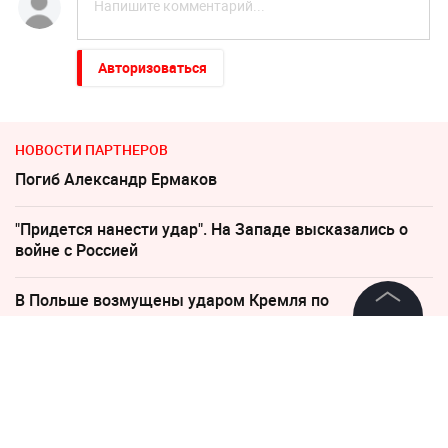
Авторизоваться
НОВОСТИ ПАРТНЕРОВ
Погиб Александр Ермаков
"Придется нанести удар". На Западе высказались о
войне с Россией
В Польше возмущены ударом Кремля по
иностранным активам
©
2026
News Media Holding.
Все права защищены
"Никто не полезет": британцев потрясло
происходящее в Одессе
Информация
Россиянам рассказали, когда придут пенсии в августе