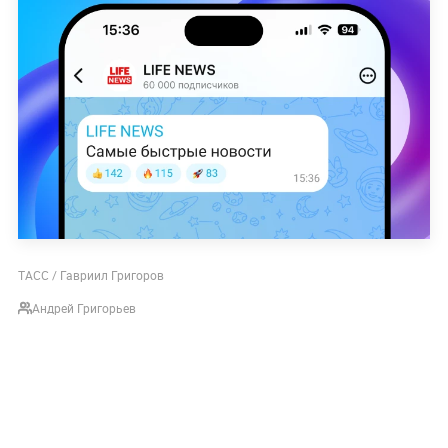
ТАСС / Гавриил Григоров
Андрей Григорьев