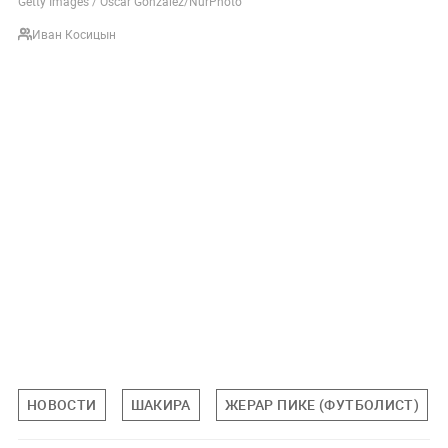
Getty Images / Oscar Gonzalez/NurPhoto
Иван Косицын
НОВОСТИ
ШАКИРА
ЖЕРАР ПИКЕ (ФУТБОЛИСТ)