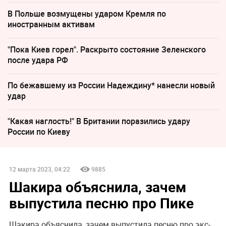
В Польше возмущены ударом Кремля по
иностранным активам
"Пока Киев горел". Раскрыто состояние Зеленского
после удара РФ
По бежавшему из России Надеждину* нанесли новый
удар
"Какая наглость!" В Британии поразились удару
России по Киеву
12 марта 2023, 04:22
9885
Шакира объяснила, зачем
выпустила песню про Пике
Шакира объяснила, зачем выпустила песню про экс-