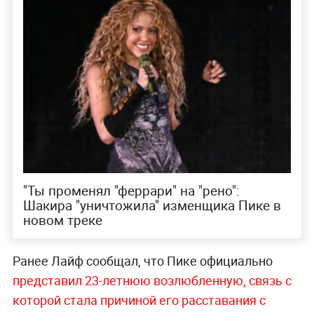
"Ты променял "феррари" на "рено":
Шакира "уничтожила" изменщика Пике в
новом треке
Ранее Лайф сообщал, что Пике официально
представил 23-летнюю возлюбленную, связь с
которой стала причиной его расставания с