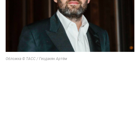
Обложка © ТАСС / Геодакян Артём