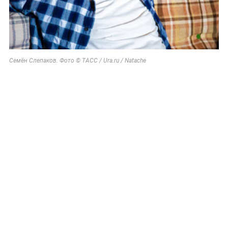
Семён Слепаков. Фото © ТАСС / Ura.ru / Natache