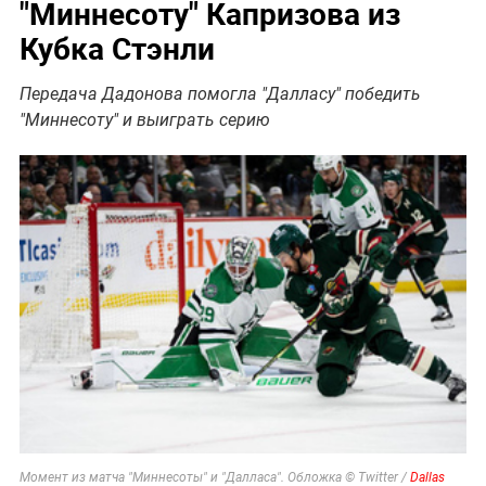
"Миннесоту" Капризова из
Кубка Стэнли
Передача Дадонова помогла "Далласу" победить
"Миннесоту" и выиграть серию
Момент из матча "Миннесоты" и "Далласа". Обложка © Twitter /
Dallas