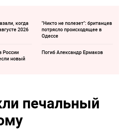
азали, когда
"Никто не полезет": британцев
августе 2026
потрясло происходящее в
Одессе
з России
Погиб Александр Ермаков
если новый
кли печальный
ому