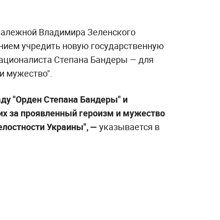
залежной Владимира Зеленского
нием учредить новую государственную
националиста Степана Бандеры — для
и мужество".
аду "Орден Степана Бандеры" и
х за проявленный героизм и мужество
елостности Украины", —
указывается в