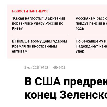
НОВОСТИ ПАРТНЕРОВ
"Какая наглость!" В Британии
Россиянам расск
поразились удару России по
придут пенсии в 
Киеву
года
В Польше возмущены ударом
По бежавшему и
Кремля по иностранным
Надеждину* нан
активам
удар
2 мая 2023, 07:28
6422
В США предре
конец Зеленск