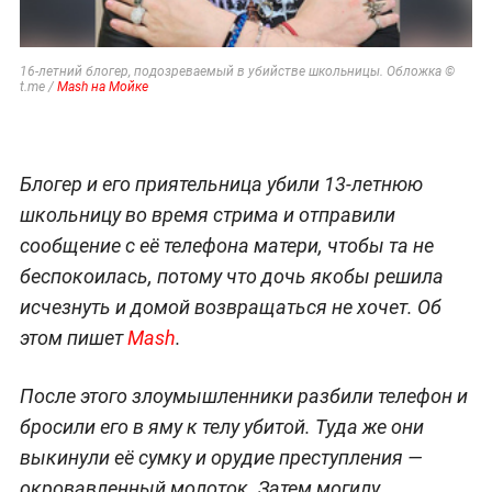
16-летний блогер, подозреваемый в убийстве школьницы. Обложка ©
t.me /
Mash на Мойке
Блогер и его приятельница убили 13-летнюю
школьницу во время стрима и отправили
сообщение с её телефона матери, чтобы та не
беспокоилась, потому что дочь якобы решила
исчезнуть и домой возвращаться не хочет. Об
этом пишет
Mash
.
После этого злоумышленники разбили телефон и
бросили его в яму к телу убитой. Туда же они
выкинули её сумку и орудие преступления —
окровавленный молоток. Затем могилу