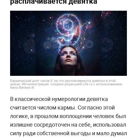
расплачивается девятка
Кармический долг числа 9: за что расплачиваются девятки в этой
жизни. ИИ-иллюстрация: создано редакцией Life.ru с использованием
Nano Banana AI
В классической нумерологии девятка
считается числом кармы. Согласно этой
логике, в прошлом воплощении человек был
излишне сосредоточен на себе, использовал
силу ради собственной выгоды и мало думал