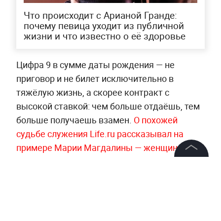
Что происходит с Арианой Гранде:
почему певица уходит из публичной
жизни и что известно о её здоровье
Цифра 9 в сумме даты рождения — не
приговор и не билет исключительно в
тяжёлую жизнь, а скорее контракт с
высокой ставкой: чем больше отдаёшь, тем
больше получаешь взамен.
О похожей
судьбе служения Life.ru рассказывал на
примере Марии Магдалины — женщины, чья
жизнь стала историей о том, как испытания
©
2026
News Media Holding.
превращаются в миссию, а боль — в веру
.
Все права защищены
Возможно, девятка в дате рождения — не
наказание, а напоминание: однажды вам
предстоит стать для кого-то опорой.
Информация