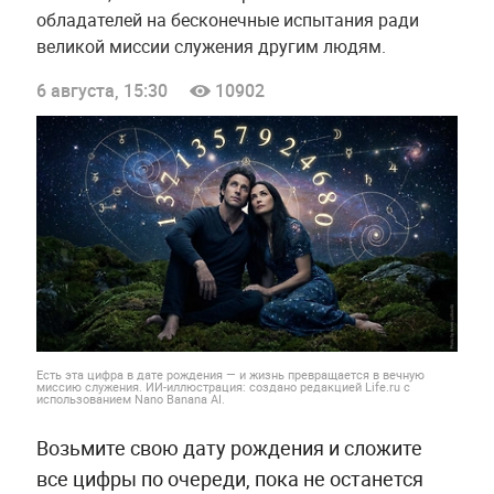
обладателей на бесконечные испытания ради
великой миссии служения другим людям.
6 августа, 15:30
10902
Есть эта цифра в дате рождения — и жизнь превращается в вечную
миссию служения. ИИ-иллюстрация: создано редакцией Life.ru с
использованием Nano Banana AI.
Возьмите свою дату рождения и сложите
все цифры по очереди, пока не останется