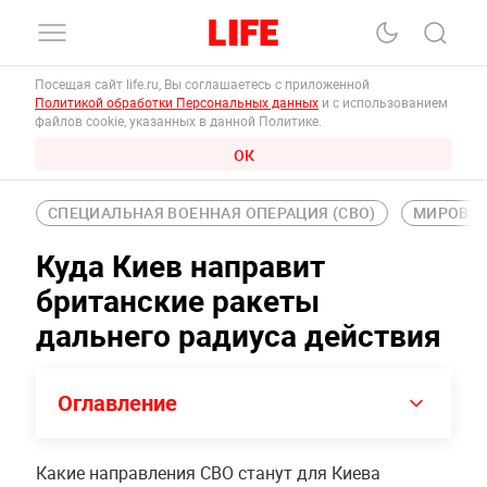
Посещая сайт life.ru, Вы соглашаетесь с приложенной
Политикой обработки Персональных данных
и с использованием
файлов cookie, указанных в данной Политике.
ОК
СПЕЦИАЛЬНАЯ ВОЕННАЯ ОПЕРАЦИЯ (СВО)
МИРОВАЯ
Куда Киев направит
британские ракеты
дальнего радиуса действия
Оглавление
Какие направления СВО станут для Киева