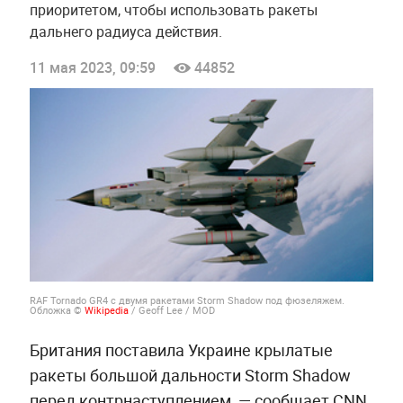
приоритетом, чтобы использовать ракеты
дальнего радиуса действия.
11 мая 2023, 09:59
44852
RAF Tornado GR4 с двумя ракетами Storm Shadow под фюзеляжем.
Обложка ©
Wikipedia
/ Geoff Lee / MOD
Британия поставила Украине крылатые
ракеты большой дальности Storm Shadow
перед контрнаступлением, — сообщает CNN.