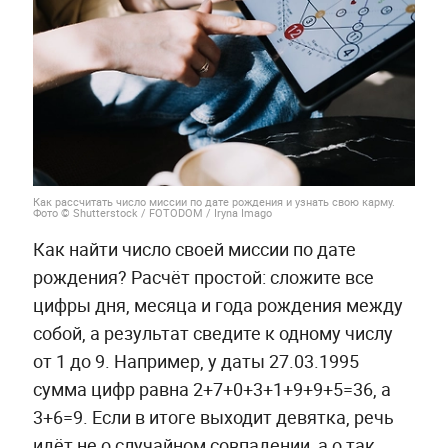
Как рассчитать число миссии по дате рождения и узнать свою карму.
Фото © Shutterstock / FOTODOM / Iryna Imago
Как найти число своей миссии по дате
рождения? Расчёт простой: сложите все
цифры дня, месяца и года рождения между
собой, а результат сведите к одному числу
от 1 до 9. Например, у даты 27.03.1995
сумма цифр равна 2+7+0+3+1+9+9+5=36, а
3+6=9. Если в итоге выходит девятка, речь
идёт не о случайном совпадении, а о так