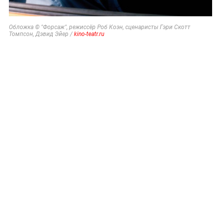
Обложка © "Форсаж", режиссёр Роб Коэн, сценаристы Гэри Скотт
Томпсон, Дэвид Эйер /
kino-teatr.ru