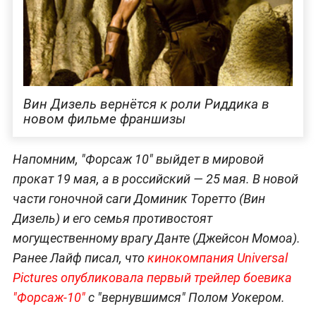
Вин Дизель вернётся к роли Риддика в
новом фильме франшизы
Напомним, "Форсаж 10" выйдет в мировой
прокат 19 мая, а в российский — 25 мая. В новой
части гоночной саги Доминик Торетто (Вин
Дизель) и его семья противостоят
могущественному врагу Данте (Джейсон Момоа).
Ранее Лайф писал, что
кинокомпания Universal
Pictures
опубликовала первый трейлер боевика
"Форсаж-10"
с "вернувшимся" Полом Уокером.