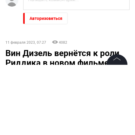
Авторизоваться
11 февраля 2023, 07:27
4082
Вин Дизель вернётся к роли
Риддика в новом фильме
франшизы
©
2026
News Media Holding.
Все права защищены
Информация
Контакты
Редакция
Правовая информация