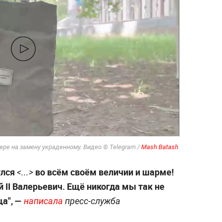
ре на замену украденному. Видео © Telegram /
Mash Batash
улся
во всём своём величии и шарме!
<...>
й II Валерьевич. Ещё никогда мы так не
а", —
написала
пресс-служба