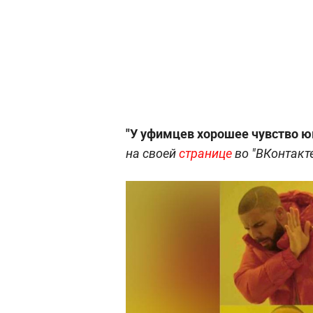
"У уфимцев хорошее чувство ю
на своей
странице
во "ВКонтакте