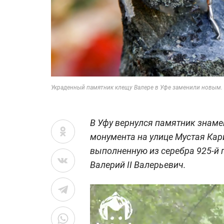
Украденный памятник клещу Валере в Уфе заменили новым. 
В Уфу вернулся памятник знаме
монумента на улице Мустая Ка
выполненную из серебра 925-й п
Валерий II Валерьевич.