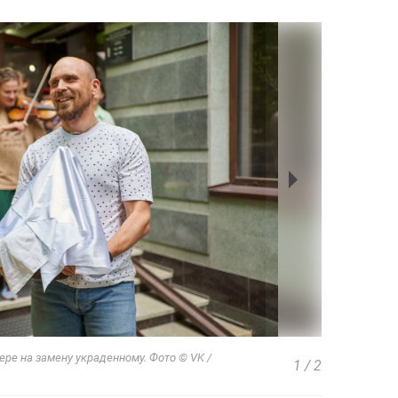
ре на замену украденному. Фото © VK /
1
/
2