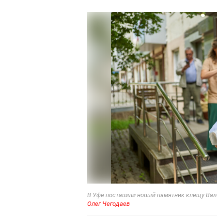
В Уфе поставили новый памятник клещу Вале
Олег Чегодаев