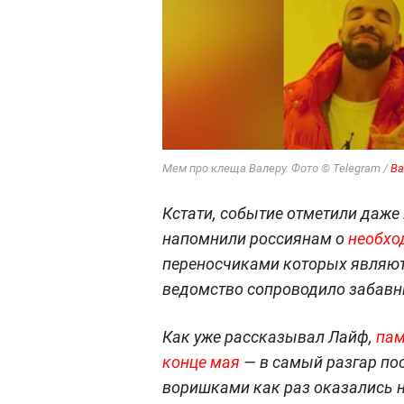
Мем про клеща Валеру. Фото © Telegram /
Ва
Кстати, событие отметили даже
напомнили россиянам о
необхо
переносчиками которых являют
ведомство сопроводило забав
Как уже рассказывал Лайф,
пам
конце мая
— в самый разгар пос
воришками как раз оказались 