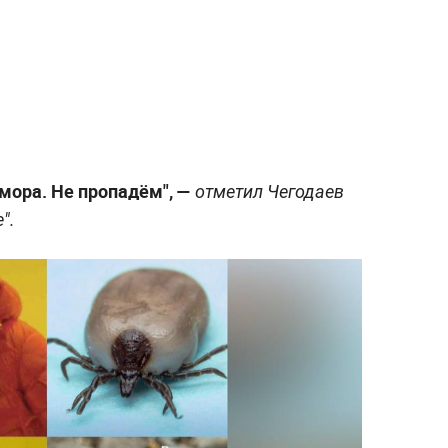
мора. Не пропадём", —
отметил Чегодаев
".