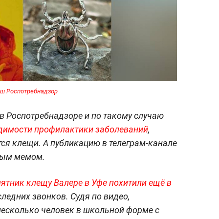
ш Роспотребнадзор
 в Роспотребнадзоре и по такому случаю
димости профилактики заболеваний
,
ся клещи. А публикацию в телеграм-канале
ным мемом.
ятник клещу Валере в Уфе похитили ещё в
ледних звонков. Судя по видео,
несколько человек в школьной форме с