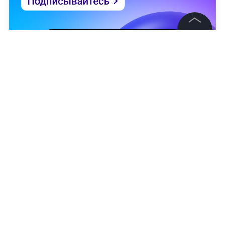
©
2026
News Media Holding.
Все права защищены
Информация
Контакты
Редакция
Правовая информация
Политика обработки персональных данных
Иван Косицын
Партнерам
RSS
НОВОСТИ
США
ДЖО БАЙДЕН
МИРОВАЯ ПОЛИ
Жанры и форматы