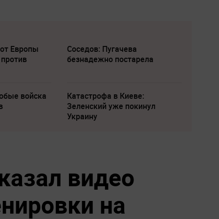
 от Европы
Соседов: Пугачева
 против
безнадежно постарела
собые войска
Катастрофа в Киеве:
в
Зеленский уже покинул
Украину
казал видео
енировки на