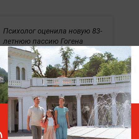
Психолог оценила новую 83-
летнюю пассию Гогена
Солнцева и сделала один
вывод
Юлия Меньшова показала стильный образ
 Алентовой на свадьбе внука — Игоря
лся на актрисе Марии Кукушкиной.