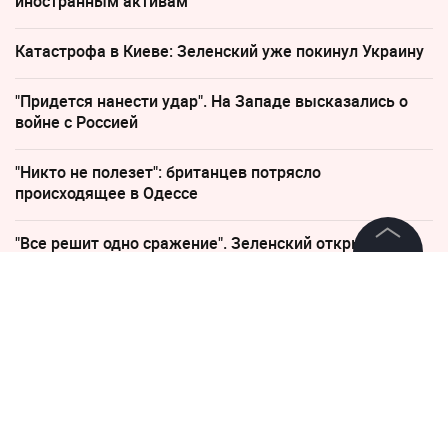
иностранным активам
Катастрофа в Киеве: Зеленский уже покинул Украину
"Придется нанести удар". На Западе высказались о
войне с Россией
"Никто не полезет": британцев потрясло
происходящее в Одессе
"Все решит одно сражение". Зеленский открыл
страшную правду
©
2026
News Media Holding.
Все права защищены
27 июля 2023, 09:24
12960
Двух украинских шпионов в
Информация
России приговорили к 15
Контакты
годам колонии строгого
Редакция