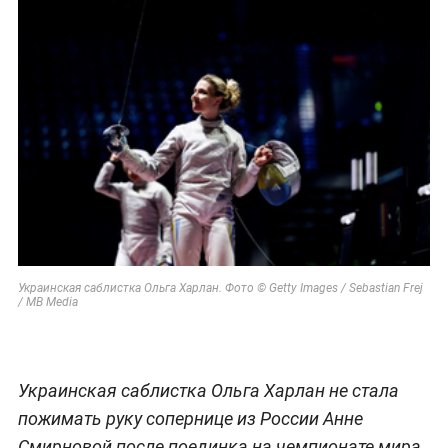
Украинская саблистка Ольга Харлан. Фото © Getty Images / Sebastian Frej
/ MB Media
Украинская саблистка Ольга Харлан не стала
пожимать руку сопернице из России Анне
Смирновой после поединка на чемпионате мира