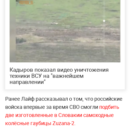
Кадыров показал видео уничтожения
техники ВСУ на "важнейшем
направлении"
Ранее Лайф рассказывал о том, что российские
войска впервые за время СВО смогли
подбить
две изготовленные в Словакии самоходные
колёсные гаубицы Zuzana-2.