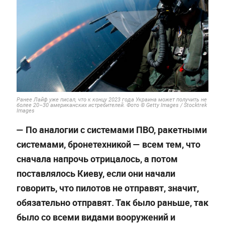
Ранее Лайф уже писал, что к концу 2023 года Украина может получить не
более 20–30 американских истребителей. Фото © Getty Images / Stocktrek
Images
—
По аналогии с системами ПВО, ракетными
системами, бронетехникой — всем тем, что
сначала напрочь отрицалось, а потом
поставлялось Киеву, если они начали
говорить, что пилотов не отправят, значит,
обязательно отправят. Так было раньше, так
было со всеми видами вооружений и