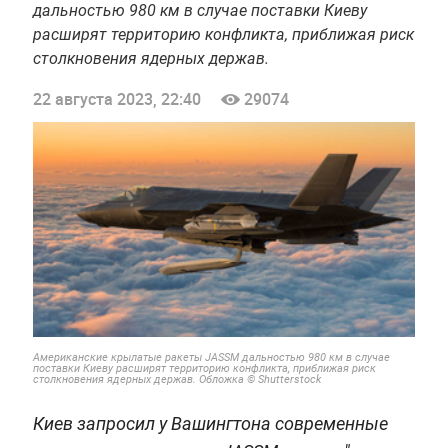
дальностью 980 км в случае поставки Киеву
расширят территорию конфликта, приближая риск
столкновения ядерных держав.
22 августа 2023, 22:40
29074
Американские крылатые ракеты JASSM дальностью 980 км в случае
поставки Киеву расширят территорию конфликта, приближая риск
столкновения ядерных держав. Обложка © Shutterstock
Киев запросил у Вашингтона современные