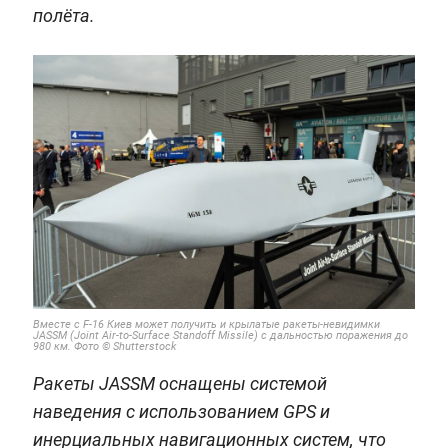
полёта.
Вместе с F-16 Киев может получить и крылатые ракеты-невидимки
JASSM (Joint Air-to-Surface Standoff Missile) с дальностью поражения до
980 км. Фото © Shutterstock
Ракеты JASSM оснащены системой
наведения с использованием GPS и
инерциальных навигационных систем, что