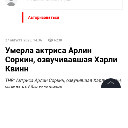
Авторизоваться
27 августа 2023, 14:36
6238
Умерла актриса Арлин
Соркин, озвучивавшая Харли
Квинн
THR: Актриса Арлин Соркин, озвучившая Харли Квинн,
умерла на 68-м году жизни
©
2026
News Media Holding.
Все права защищены
Информация