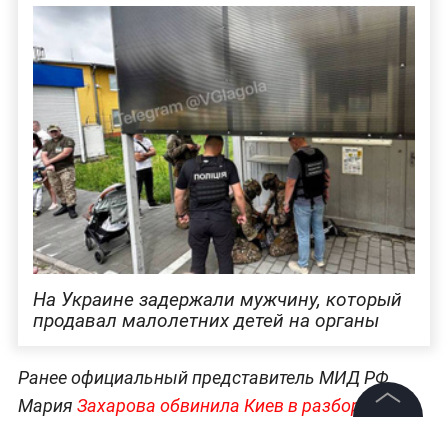
На Украине задержали мужчину, который
продавал малолетних детей на органы
Ранее официальный представитель МИД РФ
Мария
Захарова обвинила Киев в разборе
украинцев на запчасти для европейцев.
А
©
2026
News Media Holding.