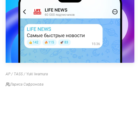
AP / TASS / Yuki Iwamura
Лариса Сафронова