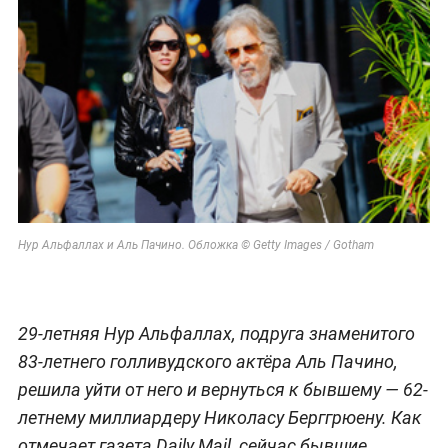
Нур Альфаллах и Аль Пачино. Обложка © Getty Images / Gotham
29-летняя Нур Альфаллах, подруга знаменитого
83-летнего голливудского актёра Аль Пачино,
решила уйти от него и вернуться к бывшему — 62-
летнему миллиардеру Николасу Берггрюену. Как
отмечает газета Daily Mail, сейчас бывшие