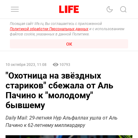
Посещая сайт life.ru, Вы соглашаетесь с приложенной
Политикой обработки Персональных данных
и с использованием
файлов cookie, указанных в данной Политике.
ОК
10 октября 2023, 11:08
10793
"Охотница на звёздных
стариков" сбежала от Аль
Пачино к "молодому"
бывшему
Daily Mail: 29-летняя Нур Альфаллах ушла от Аль
Пачино к 62-летнему миллиардеру