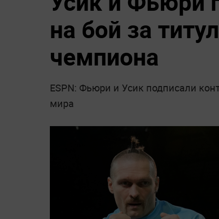
Усик и Фьюри 
на бой за титу
чемпиона
ESPN: Фьюри и Усик подписали конт
мира