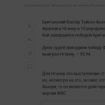
Британский боксёр Тайсон Фьюри и экс-чемпион UFC Франсис 
Британский боксёр Тайсон Фью
Франсиса Нганну в 10-раундов
бой завершился победой брит
Двое судей присудили победу Фь
выиграл Нганну, — 95:94.
Для Нганну это выступление с
но, несмотря на это, он смог о
Фьюри, то он является действ
версии WBC.