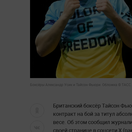
Боксёры Александр Усик и Тайсон Фьюри. Обложка © ТАСС /
Британский боксёр Тайсон Фью
контракт на бой за титул абсо
весе. Об этом сообщил журнал
своей странице в соцсети X (р