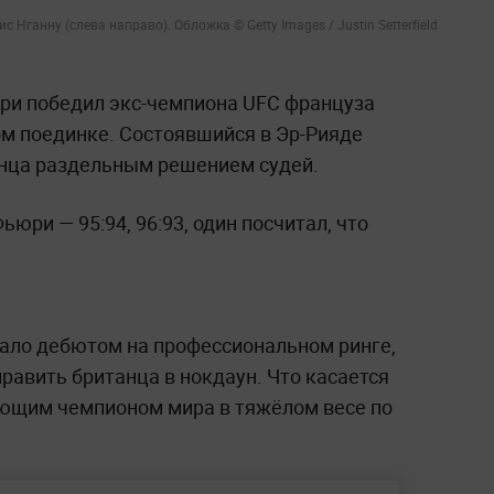
Нганну (слева направо). Обложка © Getty Images / Justin Setterfield
ри победил экс-чемпиона UFC француза
ом поединке. Состоявшийся в Эр-Рияде
анца раздельным решением судей.
юри — 95:94, 96:93, один посчитал, что
тало дебютом на профессиональном ринге,
тправить британца в нокдаун. Что касается
ующим чемпионом мира в тяжёлом весе по