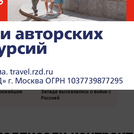
л с
Киев обречён: особые войска
явлением
зашли в Чернигов
жет
"Придется нанести удар". На
ближайшие
Западе высказались о войне с
Россией