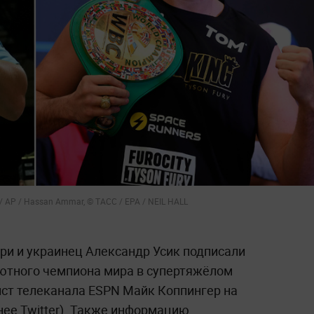
 AP / Hassan Ammar, © ТАСС / EPA / NEIL HALL
ри и украинец Александр Усик подписали
лютного чемпиона мира в супертяжёлом
ист телеканала ESPN Майк Коппингер на
анее Twitter). Также информацию