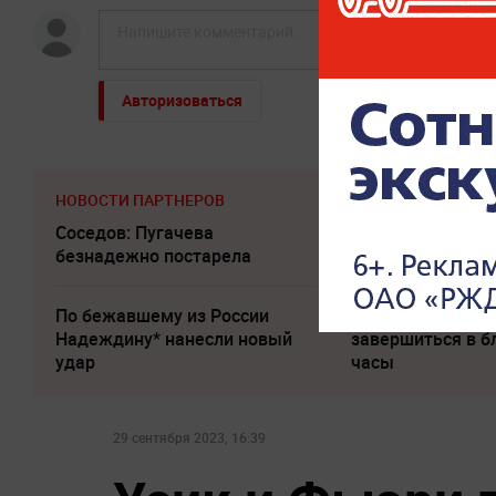
Авторизоваться
НОВОСТИ ПАРТНЕРОВ
Соседов: Пугачева
Слуцкий выступи
безнадежно постарела
прощальным за
По бежавшему из России
Песков: СВО мо
Надеждину* нанесли новый
завершиться в 
удар
часы
29 сентября 2023, 16:39